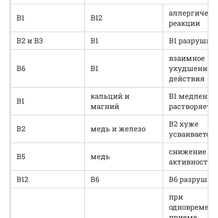
аллергическ
В1
В12
реакции
В2 и В3
В1
В1 разрушае
взаимное
В6
В1
ухудшение
действия
кальций и
В1 медленне
В1
магний
растворяетс
В2 хуже
В2
медь и железо
усваивается
снижение
В5
медь
активности 
В12
В6
В6 разрушае
при
одновремен
приеме