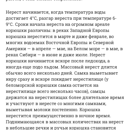
Нерест начинается, когда температура воды
достигает 4°С, разгар нереста при температуре 6-
9°С. Сроки начала нереста на огромном ареале
корюшки различны: в реках Западной Европы
корюшка нерестится в марте и даже феврале, во
многих водоемах Восточной Европы и Северной
Америки — в апреле — мае, на Белом море — в мае, в
реках Сибири — в июне и даже июле. Нерест
корюшки начинается вскоре после ледохода, а
иногда еще подо льдом. Массовый нерест длится
обычно всего несколько дней. Самка выметывает
икру сразу и вскоре покидает нерестилище (у
беломорской корюшки самка остается на
нерестилище всего несколько часов), самцы
держатся на нерестилищах более длительное время
и участвуют в нересте со многими самками,
выметывая молоки постепенно. Корюшка
нерестится преимущественно в ночное время.
Поднимающаяся в массовых количествах на нерест
в небольшие речки и ручьи корюшка становится