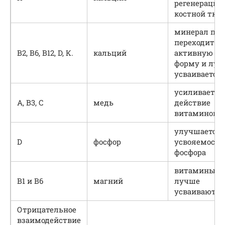
регенерация
костной тка
минерал пол
переходит в
В2, В6, В12, D, К.
кальций
активную
форму и луч
усваивается
усиливается
А, В3, С
медь
действие
витаминов
улучшается
D
фосфор
усвояемость
фосфора
витамины
В1 и В6
магний
лучше
усваиваются
Отрицательное
взаимодействие