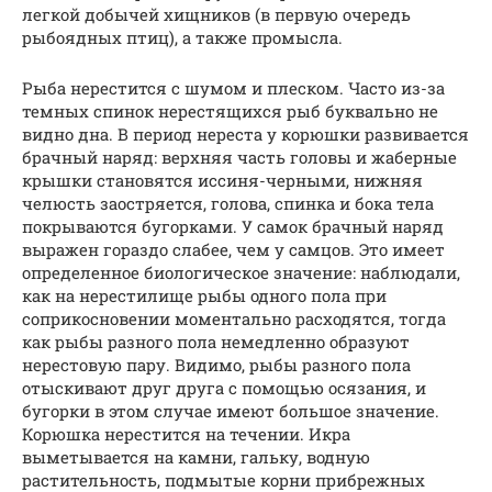
легкой добычей хищников (в первую очередь
рыбоядных птиц), а также промысла.
Рыба нерестится с шумом и плеском. Часто из-за
темных спинок нерестящихся рыб буквально не
видно дна. В период нереста у корюшки развивается
брачный наряд: верхняя часть головы и жаберные
крышки становятся иссиня-черными, нижняя
челюсть заостряется, голова, спинка и бока тела
покрываются бугорками. У самок брачный наряд
выражен гораздо слабее, чем у самцов. Это имеет
определенное биологическое значение: наблюдали,
как на нерестилище рыбы одного пола при
соприкосновении моментально расходятся, тогда
как рыбы разного пола немедленно образуют
нерестовую пару. Видимо, рыбы разного пола
отыскивают друг друга с помощью осязания, и
бугорки в этом случае имеют большое значение.
Корюшка нерестится на течении. Икра
выметывается на камни, гальку, водную
растительность, подмытые корни прибрежных