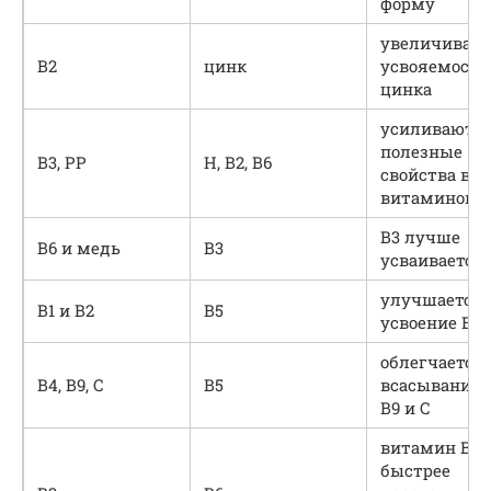
форму
увеличивает
В2
цинк
усвояемость
цинка
усиливаютс
полезные
В3, РР
H, В2, В6
свойства все
витаминов
В3 лучше
В6 и медь
В3
усваивается
улучшается
В1 и В2
В5
усвоение В5
облегчается
В4, В9, С
В5
всасывание В
В9 и С
витамин В6
быстрее