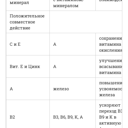
минерал
минералом
Положительное
совместное
действие
сохранение
С и E
А
витамина А 
окисления
улучшение
Вит. E и Цинк
А
всасывания
витамина А
повышение
А
железо
усвояемости
железа
ускоряют
переход В3, В
В2
В3, В6, В9, K, А
В9 и K в
активную