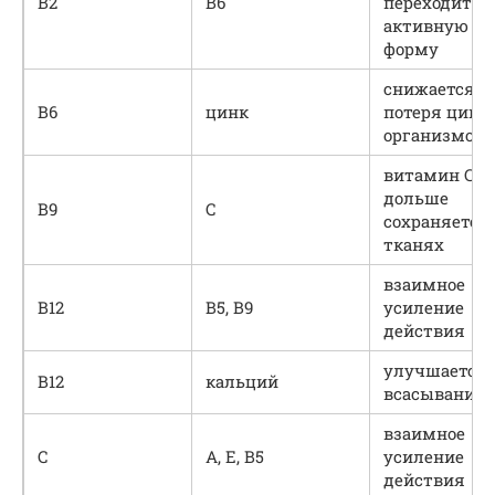
В2
В6
переходит в
активную
форму
снижается
В6
цинк
потеря цинк
организмом
витамин С
дольше
В9
С
сохраняется 
тканях
взаимное
В12
В5, В9
усиление
действия
улучшается
В12
кальций
всасывание 
взаимное
С
А, E, В5
усиление
действия