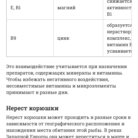
снижается
Е, В1
магний
активность Е
В1
образуется
нераствори
В9
цинк
комплекс, и
витамин В9 
усваивается
Это взаимодействие учитывается при назначении
препаратов, содержащих минералы и витамины.
Чтобы избежать негативного воздействия,
несовместимые витамины и микроэлементы
принимают в разные дни.
Нерест корюшки
Нерест корюшки может проходить в разные сроки в
зависимости от географического расположения и
нахождения места обитания этой рыбы. В реках
Западной Европы она может нереститься в марте и