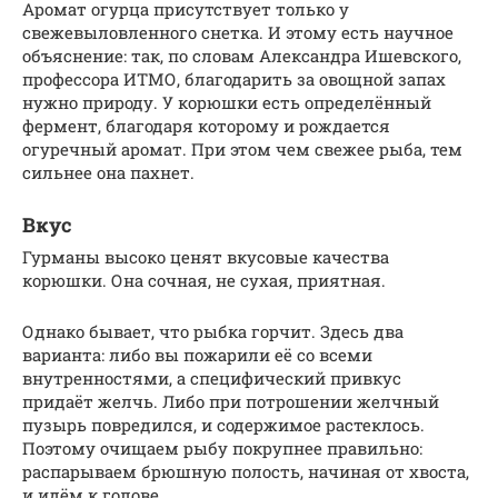
Аромат огурца присутствует только у
свежевыловленного снетка. И этому есть научное
объяснение: так, по словам Александра Ишевского,
профессора ИТМО, благодарить за овощной запах
нужно природу. У корюшки есть определённый
фермент, благодаря которому и рождается
огуречный аромат. При этом чем свежее рыба, тем
сильнее она пахнет.
Вкус
Гурманы высоко ценят вкусовые качества
корюшки. Она сочная, не сухая, приятная.
Однако бывает, что рыбка горчит. Здесь два
варианта: либо вы пожарили её со всеми
внутренностями, а специфический привкус
придаёт желчь. Либо при потрошении желчный
пузырь повредился, и содержимое растеклось.
Поэтому очищаем рыбу покрупнее правильно:
распарываем брюшную полость, начиная от хвоста,
и идём к голове