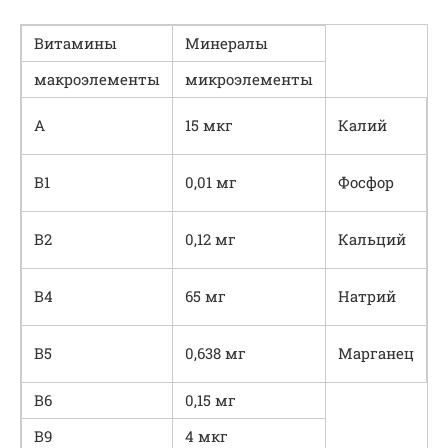
Витамины
Минералы
макроэлементы
микроэлементы
2
А
15 мкг
Калий
2
В1
0,01 мг
Фосфор
6
В2
0,12 мг
Кальций
6
В4
65 мг
Натрий
7
В5
0,638 мг
Марганец
В6
0,15 мг
В9
4 мкг