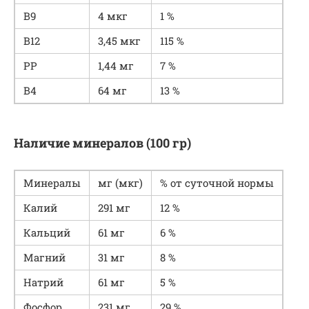
В9
4 мкг
1 %
В12
3,45 мкг
115 %
РР
1,44 мг
7 %
В4
64 мг
13 %
Наличие минералов (100 гр)
Минералы
мг (мкг)
% от суточной нормы
Калий
291 мг
12 %
Кальций
61 мг
6 %
Магний
31 мг
8 %
Натрий
61 мг
5 %
Фосфор
231 мг
29 %