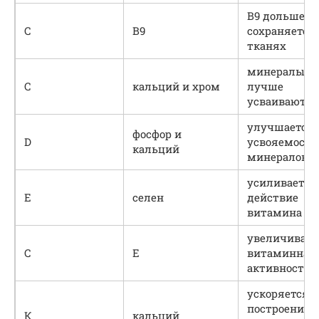
В9 дольше
С
В9
сохраняется 
тканях
минералы
С
кальций и хром
лучше
усваиваются
улучшается
фосфор и
D
усвояемость
кальций
минералов
усиливается
E
селен
действие
витамина
увеличивает
С
E
витаминная
активность
ускоряется
построение 
К
кальций