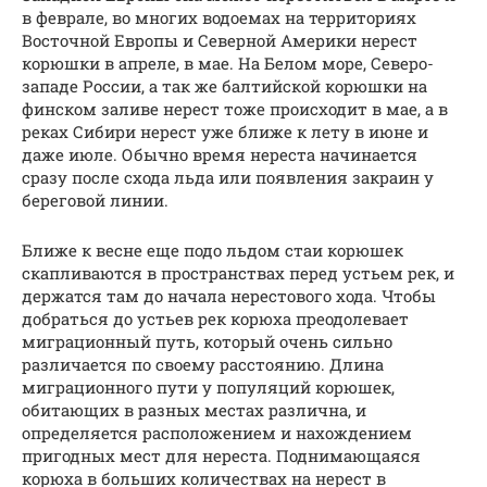
в феврале, во многих водоемах на территориях
Восточной Европы и Северной Америки нерест
корюшки в апреле, в мае. На Белом море, Северо-
западе России, а так же балтийской корюшки на
финском заливе нерест тоже происходит в мае, а в
реках Сибири нерест уже ближе к лету в июне и
даже июле. Обычно время нереста начинается
сразу после схода льда или появления закраин у
береговой линии.
Ближе к весне еще подо льдом стаи корюшек
скапливаются в пространствах перед устьем рек, и
держатся там до начала нерестового хода. Чтобы
добраться до устьев рек корюха преодолевает
миграционный путь, который очень сильно
различается по своему расстоянию. Длина
миграционного пути у популяций корюшек,
обитающих в разных местах различна, и
определяется расположением и нахождением
пригодных мест для нереста. Поднимающаяся
корюха в больших количествах на нерест в