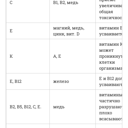
С
В1, В2, медь
увеличивает
общая
токсичность
магний, медь,
витамин Е н
Е
цинк, вит. D
усваивается
витамин К н
может
К
А, Е
проникнуть 
клетки
организма
Е и В12 доль
Е, В12
железо
усваиваются
витамины
частично
B2, B5, B12, C, E.
медь
разрушаются
плохо
всасываютс