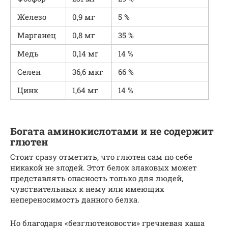
Железо
0,9 мг
5 %
Марганец
0,8 мг
35 %
Медь
0,14 мг
14 %
Селен
36,6 мкг
66 %
Цинк
1,64 мг
14 %
Богата аминокислотами и не содержит
глютен
Стоит сразу отметить, что глютен сам по себе
никакой не злодей. Этот белок злаковых может
представлять опасность только для людей,
чувствительных к нему или имеющих
непереносимость данного белка.
Но благодаря «безглютеновости» гречневая каша