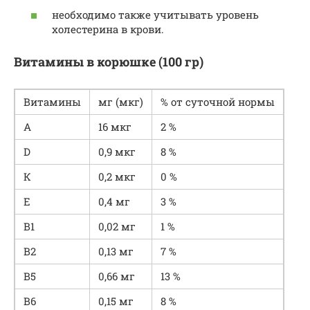
необходимо также учитывать уровень
холестерина в крови.
Витамины в корюшке (100 гр)
Витамины
мг (мкг)
% от суточной нормы
А
16 мкг
2 %
D
0,9 мкг
8 %
К
0,2 мкг
0 %
Е
0,4 мг
3 %
В1
0,02 мг
1 %
В2
0,13 мг
7 %
В5
0,66 мг
13 %
В6
0,15 мг
8 %