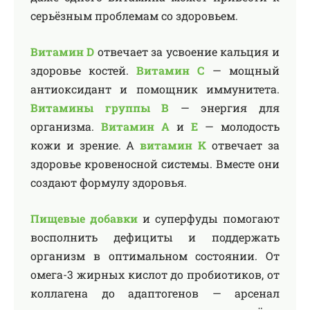
серьёзным проблемам со здоровьем.
Витамин D
отвечает за усвоение кальция и
здоровье костей.
Витамин C
— мощный
антиоксидант и помощник иммунитета.
Витамины группы B
— энергия для
организма.
Витамин A
и
E
— молодость
кожи и зрение. А
витамин K
отвечает за
здоровье кровеносной системы. Вместе они
создают формулу здоровья.
Пищевые добавки
и суперфуды помогают
восполнить дефициты и поддержать
организм в оптимальном состоянии. От
омега-3 жирных кислот до пробиотиков, от
коллагена до адаптогенов — арсенал