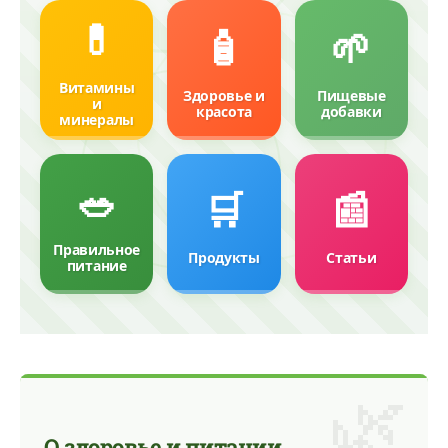
💊
🧴
🌱
Витамины
Здоровье и
Пищевые
и
красота
добавки
минералы
🥗
🛒
📰
Правильное
Продукты
Статьи
питание
🌿
О здоровье и питании