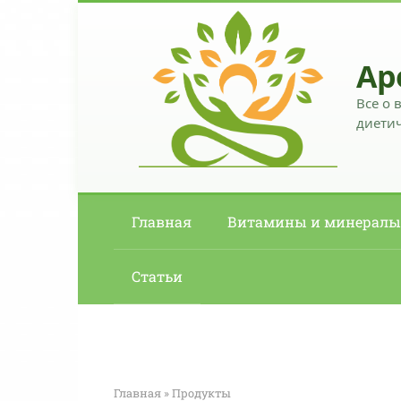
Перейти
к
контенту
Ар
Все о 
диетич
Главная
Витамины и минералы
Статьи
Главная
»
Продукты