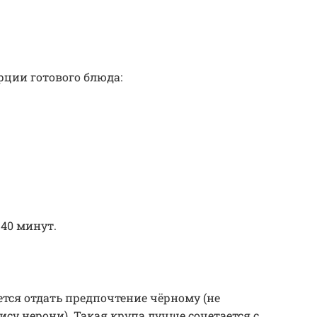
рции готового блюда:
 40 минут.
тся отдать предпочтение чёрному (не
ису нерони). Такая крупа лучше сочетается с