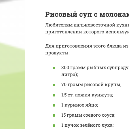
Рисовый суп с молока
Любителям дальневосточной кухни
приготовлении которого использую
Для приготовления этого блюда из
продукты:
300 грамм рыбных субпродук
литра);
70 грамм рисовой крупы;
1,5 ст. ложки кунжута;
1 куриное яйцо;
15 грамм соевого соуса;
1 пучок зелёного лука;