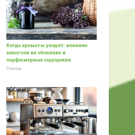
Когда ароматы уходят: влияние
алкоголя на обоняние и
парфюмерные ощущения
Статьи