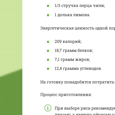
1/3 стручка перца чили;
1 долька лимона.
Энергетическая ценность одной по
209 калорий;
18,7 грамм белков;
7,1 грамм жиров;
12,4 грамма углеводов.
На готовку понадобится потратить
Процесс приготовления:
При выборе риса рекомендуе
дикому, а именно чёрному р