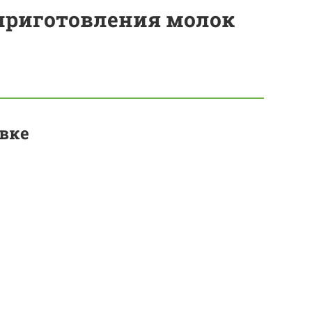
приготовления молок
вке