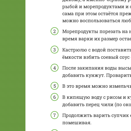
рыбой и морепродуктами и с
сама при этом остаётся преж
можно воспользоваться люб
Морепродукты порезать на н
время варки их размер ост
Кастрюлю с водой поставить
ёмкости взбить соевый соус
После закипания воды высы
добавить кунжут. Проварить 
В это время можно измельчи
В кипящую воду с рисом и 
добавить перец чили (по ок
Продолжить варить супчик е
помешивая.