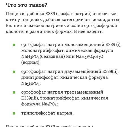
Что это такое?
Пищевая добавка Е339 (фосфат натрия) относиться
к типу пищевых добавок категории антиоксиданты.
Является смесью натриевых солей ортофосфорной
кислоты в различных формах. В нее входят:
ортофосфат натрия монозамещенный Е339 (i),
мононатрийфосфат, химическая формула
NaH
PO
(безводная) или NaH
PO
∙H
O
2
4
2
4
2
(водная);
ортофосфат натрия двузамещённый Е339(ii),
динатрийфосфат, химическая формула
Na
HPO
;
2
4
ортофосфат натрия трехзамещенный
Е339(iii), тринатрийфосфат, химическая
формула Na
PO
;
3
4
триполифосфат натрия.
Пищевая добавка E339 — фосфат натрия