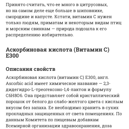
Принято считать, что ее много в цитрусовых,
но на самом деле еще больше в шиповнике,
смородине и капусте. Кстати, витамин С нужен
только людям, приматам и некоторым видам птиц
и морским свинкам — природа подошла к его
распределению избирательно.
Аскорбиновая кислота (Витамин С)
Е300
Описания свойств
Аскорбиновая кислота (витамин С) Е300, англ.
Ascorbic acid имеет химическое название — 2,3-
дидегидро-L-треогексоно-1,4-лактон и формулу
С6Н8О6. Она представляет собой кристаллический
порошок от белого до слабо-желтого цвета с кислым
вкусом без запаха. Ее необходимо хранить в сухих
прохладных защищенных от света помещениях. По
данным Комитета по пищевым добавкам
Всемирной организации здравоохранения, доза