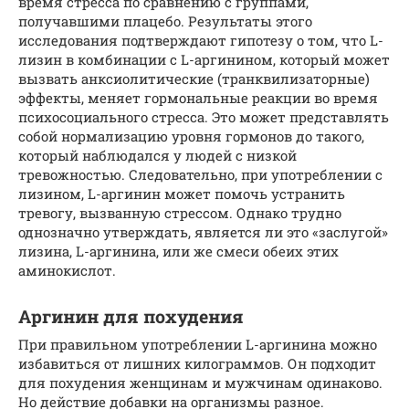
время стресса по сравнению с группами,
получавшими плацебо. Результаты этого
исследования подтверждают гипотезу о том, что L-
лизин в комбинации с L-аргинином, который может
вызвать анксиолитические (транквилизаторные)
эффекты, меняет гормональные реакции во время
психосоциального стресса. Это может представлять
собой нормализацию уровня гормонов до такого,
который наблюдался у людей с низкой
тревожностью. Следовательно, при употреблении с
лизином, L-аргинин может помочь устранить
тревогу, вызванную стрессом. Однако трудно
однозначно утверждать, является ли это «заслугой»
лизина, L-аргинина, или же смеси обеих этих
аминокислот.
Аргинин для похудения
При правильном употреблении L-аргинина можно
избавиться от лишних килограммов. Он подходит
для похудения женщинам и мужчинам одинаково.
Но действие добавки на организмы разное.