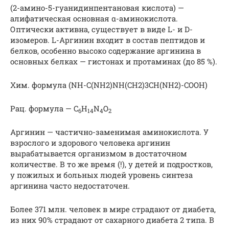
(2-амино-5-гуанидинпентановая кислота) —
алифатическая основная α-аминокислота.
Оптически активна, существует в виде L- и D-
изомеров. L-Аргинин входит в состав пептидов и
белков, особенно высоко содержание аргинина в
основных белках — гистонах и протаминах (до 85 %).
Хим. формула (NH-C(NH2)NH(CH2)3CH(NH2)-COOH)
Рац. формула — C
H
N
O
6
14
4
2
Аргинин — частично-заменимая аминокислота. У
взрослого и здорового человека аргинин
вырабатывается организмом в достаточном
количестве. В то же время (!), у детей и подростков,
у пожилых и больных людей уровень синтеза
аргинина часто недостаточен.
Более 371 млн. человек в мире страдают от диабета,
из них 90% страдают от сахарного диабета 2 типа. В