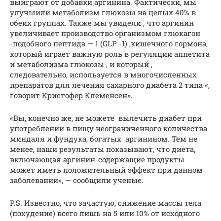
выиграют от добавки аргинина. Фактически, мы
улучшили метаболизм глюкозы на целых 40% в
обеих группах. Также мы увидели , что аргинин
увеличивает производство организмом глюкагон
-подобного пептида — 1 (GLP -1) ,кишечного гормона,
который играет важную роль в регуляции аппетита
и метаболизма глюкозы , и который ,
следовательно, используется в многочисленных
препаратов для лечения сахарного диабета 2 типа «,
говорит Кристофер Клеменсен».
«Вы, конечно же, не можете вылечить диабет при
употреблении в пищу неограниченного количества
миндаля и фундука, богатых аргинином. Тем не
менее, наши результаты показывают, что диета,
включающая аргинин-содержащие продукты
может иметь положительный эффект при данном
заболевании», — сообщили ученые.
P.S. Известно, что зачастую, снижение массы тела
(похудение) всего лишь на 5 или 10% от исходного