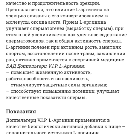
качество и продолжительность эрекции.
Предполагается, что влияние L-аргинина на
эрекцию связаны с его конвертированием в
молекулы оксида азота. Прием L-аргинина
улучшает сперматогенез (выработку спермы), при
этом в ней увеличивается как удельное содержание
сперматозоидов, так и общая активность спермы.
L-аргинин полезен при активном росте, занятиях
спортом, восстановлении после травм, заживлении
ран, активно применяется в спортивной медицине.
БАД Доппельгерц V.I.P. L-Аргинин:
— повышает жизненную активность,
работоспособность и выносливость;
— стимулирует защитные силы организма;
— способствует повышению потенции, улучшает
качественные показатели спермы.
Показания
Доппельгерц V.I.P. L-Аргинин применяется в
качестве биологически активной добавки к пище —
дополнительного источника L-аргинина.