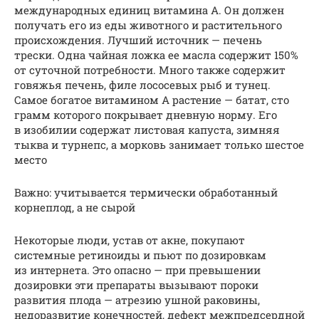
международных единиц витамина А. Он должен
получать его из еды животного и растительного
происхождения. Лучший источник — печень
трески. Одна чайная ложка ее масла содержит 150%
от суточной потребности. Много также содержит
говяжья печень, филе лососевых рыб и тунец.
Самое богатое витамином А растение — батат, сто
грамм которого покрывает дневную норму. Его
в изобилии содержат листовая капуста, зимняя
тыква и турнепс, а морковь занимает только шестое
место
Важно: учитывается термически обработанный
корнеплод, а не сырой
Некоторые люди, устав от акне, покупают
системные ретиноиды и пьют по дозировкам
из интернета. Это опасно — при превышении
дозировки эти препараты вызывают пороки
развития плода — атрезию ушной раковины,
недоразвитие конечностей, дефект межпредсердной