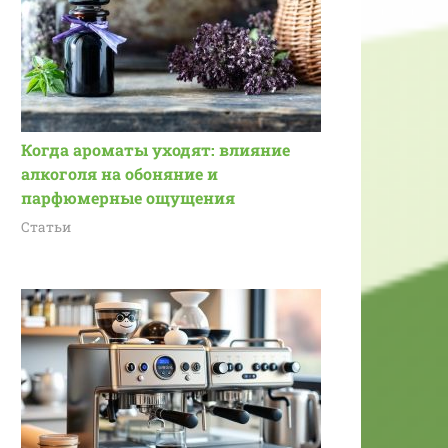
Когда ароматы уходят: влияние
алкоголя на обоняние и
парфюмерные ощущения
Статьи