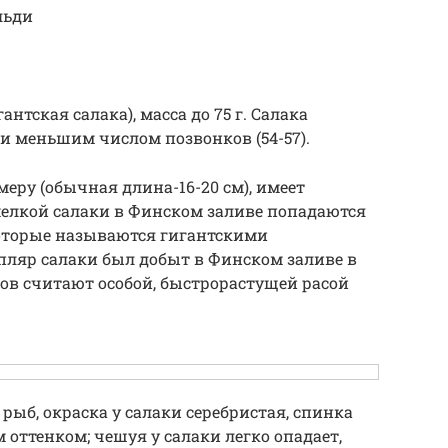
льди
гантская салака), масса до 75 г. Салака
ди меньшим числом позвонков (54-57).
меру (обычная длина-16-20 см), имеет
мелкой салаки в Финском заливе попадаются
которые называются гигантскими
ляр салаки был добыт в Финском заливе в
ингов считают особой, быстрорастущей расой
рыб, окраска у салаки серебристая, спинка
 оттенком; чешуя у салаки легко опадает,