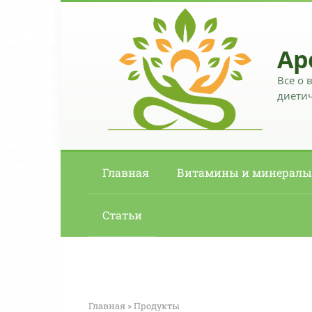
Перейти
к
контенту
Ар
Все о 
диетич
Главная
Витамины и минералы
Статьи
Главная
»
Продукты