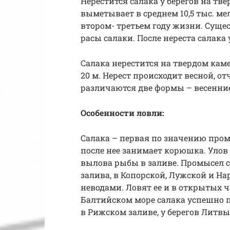
Нерестится салака у берегов на тве
выметывает в среднем 10,5 тыс. ме
втором- третьем году жизни. Суще
расы салаки. После нереста салака
Салака нерестится на твердом каме
20 м. Нерест происходит весной, от
различаются две формы – весенние
Особенности ловли:
Салака – первая по значению пром
после нее занимает корюшка. Улов 
вылова рыбы в заливе. Промысел с
залива, в Копорской, Лужской и На
неводами. Ловят ее и в открытых ч
Балтийском море салака успешно п
в Рижском заливе, у берегов Литв