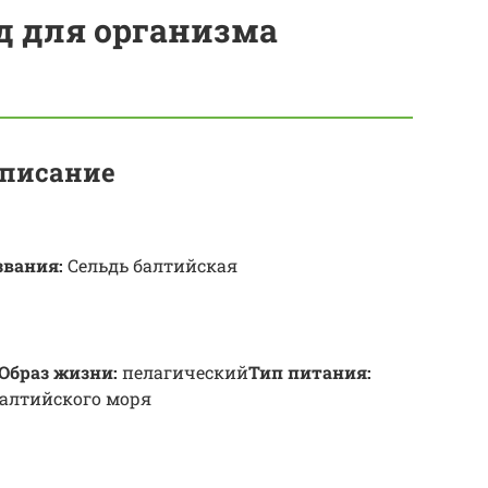
ед для организма
описание
звания:
Сельдь балтийская
Образ жизни:
пелагический
Тип питания:
алтийского моря