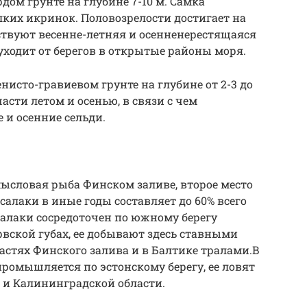
рдом грунте на глубине 7-10 м. Самка
лких икринок. Половозрелости достигает на
ствуют весенне-летняя и осенненерестящаяся
 уходит от берегов в открытые районы моря.
нисто-гравиевом грунте на глубине от 2-3 до
части летом и осенью, в связи с чем
 и осенние сельди.
ысловая рыба Финском заливе, второе место
салаки в иные годы составляет до 60% всего
алаки сосредоточен по южному берегу
рвской губах, ее добывают здесь ставными
астях Финского залива и в Балтике тралами.В
ромышляется по эстонскому берегу, ее ловят
ы и Калининградской области.