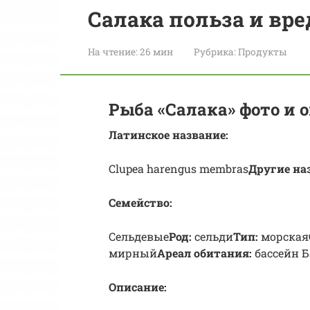
Салака польза и вр
На чтение:
26 мин
Рубрика:
Продукты
Рыба «Салака» фото и 
Латинское название:
Clupea harengus membras
Другие на
Семейство:
Сельдевые
Род:
сельди
Тип:
морская
мирный
Ареал обитания:
бассейн Б
Описание: