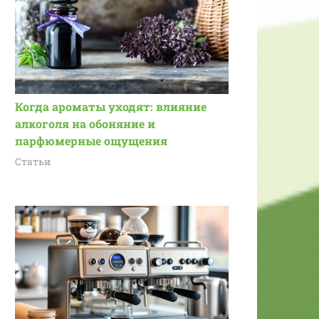
Когда ароматы уходят: влияние
алкоголя на обоняние и
парфюмерные ощущения
Статьи