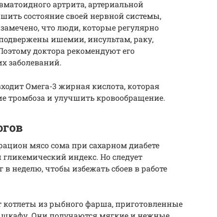
евматоидного артрита, артериальной
чшить состояние своей нервной системы,
о замечено, что люди, которые регулярно
подвержены ишемии, инсультам, раку,
 Поэтому доктора рекомендуют его
х заболеваний.
входит Омега-3 жирная кислота, которая
ие тромбоза и улучшить кровообращение.
огов
рацион мясо сома при сахарном диабете
ой гликемический индекс. Но следует
г в неделю, чтобы избежать сбоев в работе
т котлеты из рыбного фарша, приготовленные
 шкафу. Они получаются мягкие и нежные,