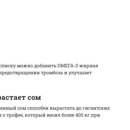
 списку можно добавить ОМЕГА-3 жирная
 предотвращении тромбоза и улучшает
растает сом
нный сом способен вырастать до гигантских
о трофее, который весил более 400 кг при