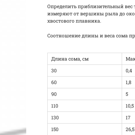
Определить приблизительный вес т
измеряют от вершины рыла до око
хвостового плавника.
Соотношение длины и веса сома пр
Длина сома, см
Мак
30
0,4
60
1,8
90
5
110
10,5
130
17
150
26,5