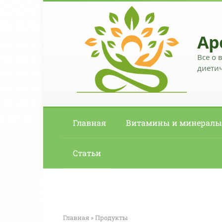
Перейти
к
контенту
Ар
Все о 
диетич
Главная
Витамины и минералы
Статьи
Главная
»
Продукты