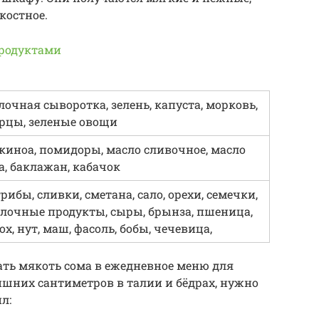
костное.
продуктами
лочная сыворотка, зелень, капуста, морковь,
урцы, зеленые овощи
, киноа, помидоры, масло сливочное, масло
а, баклажан, кабачок
грибы, сливки, сметана, сало, орехи, семечки,
олочные продукты, сыры, брынза, пшеница,
рох, нут, маш, фасоль, бобы, чечевица,
ь мякоть сома в ежедневное меню для
ишних сантиметров в талии и бёдрах, нужно
л: