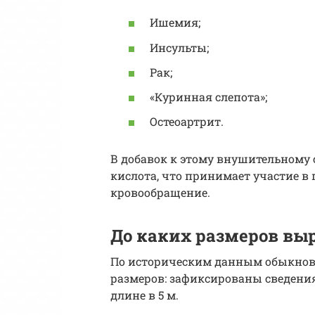
Ишемия;
Инсульты;
Рак;
«Куринная слепота»;
Остеоартрит.
В добавок к этому внушительному
кислота, что принимает участие в
кровообращение.
До каких размеров вы
По историческим данным обыкнове
размеров: зафиксированы сведения 
длине в 5 м.