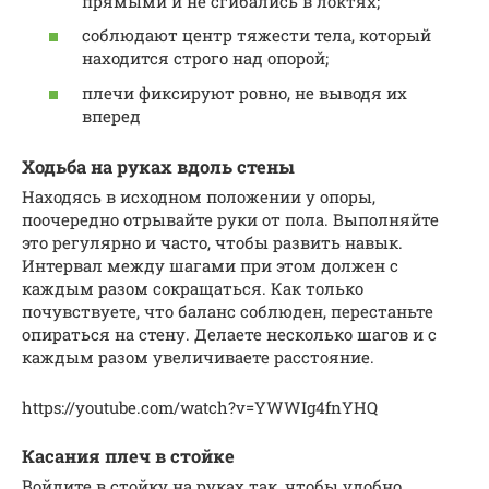
прямыми и не сгибались в локтях;
соблюдают центр тяжести тела, который
находится строго над опорой;
плечи фиксируют ровно, не выводя их
вперед
Ходьба на руках вдоль стены
Находясь в исходном положении у опоры,
поочередно отрывайте руки от пола. Выполняйте
это регулярно и часто, чтобы развить навык.
Интервал между шагами при этом должен с
каждым разом сокращаться. Как только
почувствуете, что баланс соблюден, перестаньте
опираться на стену. Делаете несколько шагов и с
каждым разом увеличиваете расстояние.
https://youtube.com/watch?v=YWWIg4fnYHQ
Касания плеч в стойке
Войдите в стойку на руках так, чтобы удобно