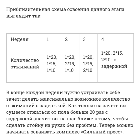
Приблизительная схема освоения данного этапа
выглядит так:
Неделя
1
2
3
4
5
2*
1*20, 2*15,
1*20,
1*20,
1*20,
1*
2*10- с
Количество
1*15,
2*15,
2*15,
з
задержкой
отжиманий
1*10
1*10
2*10
2*
з
В конце каждой недели нужно устраивать себе
зачет: делать максимально возможное количество
отжиманий с задержкой. Как только на зачете вы
сумеете отжаться от пола больше 20 раз с
задержкой значит вы на шаг ближе к тому, чтобы
сделать стойку на руках без проблем. Теперь можно
начинать осваивать комплекс «Сильный пресс».