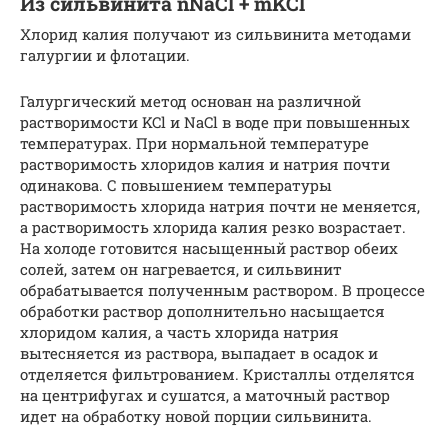
Из сильвинита nNaCl + mKCl
Хлорид калия получают из сильвинита методами
галургии и флотации.
Галургический метод основан на различной
растворимости KCl и NaCl в воде при повышенных
температурах. При нормальной температуре
растворимость хлоридов калия и натрия почти
одинакова. С повышением температуры
растворимость хлорида натрия почти не меняется,
а растворимость хлорида калия резко возрастает.
На холоде готовится насыщенный раствор обеих
солей, затем он нагревается, и сильвинит
обрабатывается полученным раствором. В процессе
обработки раствор дополнительно насыщается
хлоридом калия, а часть хлорида натрия
вытесняется из раствора, выпадает в осадок и
отделяется фильтрованием. Кристаллы отделятся
на центрифугах и сушатся, а маточный раствор
идет на обработку новой порции сильвинита.