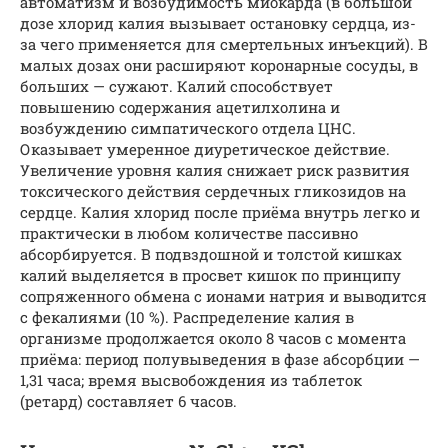
автоматизм и возбудимость миокарда (в большой
дозе хлорид калия вызывает остановку сердца, из-
за чего применяется для смертельных инъекций). В
малых дозах они расширяют коронарные сосуды, в
больших — сужают. Калий способствует
повышению содержания ацетилхолина и
возбуждению симпатического отдела ЦНС.
Оказывает умеренное диуретическое действие.
Увеличение уровня калия снижает риск развития
токсического действия сердечных гликозидов на
сердце. Калия хлорид после приёма внутрь легко и
практически в любом количестве пассивно
абсорбируется. В подвздошной и толстой кишках
калий выделяется в просвет кишок по принципу
сопряженного обмена с ионами натрия и выводится
с фекалиями (10 %). Распределение калия в
организме продолжается около 8 часов с момента
приёма: период полувыведения в фазе абсорбции —
1,31 часа; время высвобождения из таблеток
(ретард) составляет 6 часов.