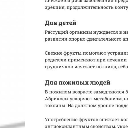
Снижается риск заболевания предс
эрекция, продолжительность коиту
Для детей
Растущий организм нуждается в 
развитии опорно-двигательного апп
Свежие фрукты помогают устранит
родители применяют при лечении 
грудничков исчезает потница, себ
Для пожилых людей
В пожилом возрасте замедляются б
Абрикосы ускоряют метаболизм, в
токсины. На должном уровне подде
Употребление фруктов снижает ко
антиоксидантным свойствам, укр