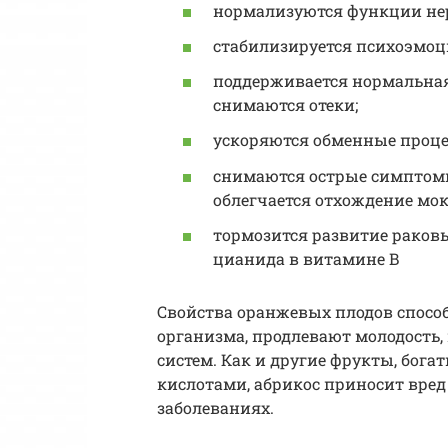
нормализуются функции нер
стабилизируется психоэмоц
поддерживается нормальная
снимаются отеки;
ускоряются обменные проце
снимаются острые симптомы
облегчается отхождение мо
тормозится развитие раков
цианида в витамине B
Свойства оранжевых плодов спос
организма, продлевают молодость
систем. Как и другие фрукты, бог
кислотами, абрикос приносит вре
заболеваниях.