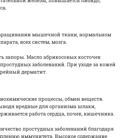
тательной железы, повышается либидо,
са.
наращивании мышечной ткани, нормальном
арата, всех систем, мозга.
ь запоры. Масло абрикосовых косточек
простудных заболеваний. При уходе за кожей
орейный дерматит.
иохимические процессы, обмен веществ.
ыводя вредные для организма шлаки,
рживается работа сердца, почек, кишечника.
личество простудных заболеваний благодаря
еплению иммунитета. Высокое содержание