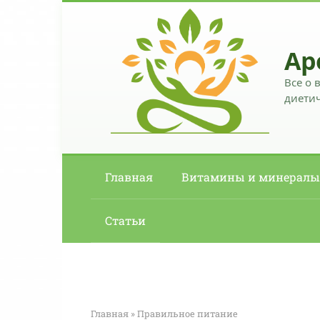
Перейти
к
контенту
Ар
Все о 
диетич
Главная
Витамины и минералы
Статьи
Главная
»
Правильное питание