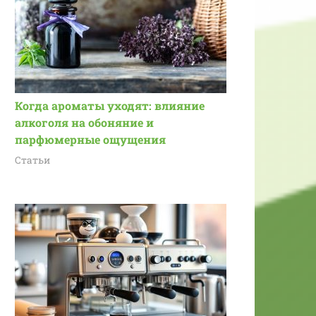
Когда ароматы уходят: влияние
алкоголя на обоняние и
парфюмерные ощущения
Статьи