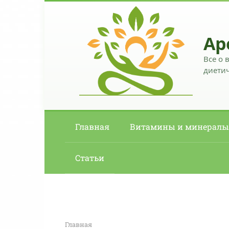
Перейти
к
контенту
Ар
Все о 
диетич
Главная
Витамины и минералы
Статьи
Главная