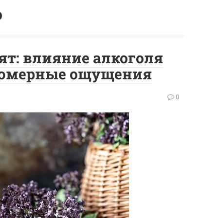
о
ят: влияние алкоголя
фюмерные ощущения
0