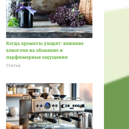
Когда ароматы уходят: влияние
алкоголя на обоняние и
парфюмерные ощущения
Статьи