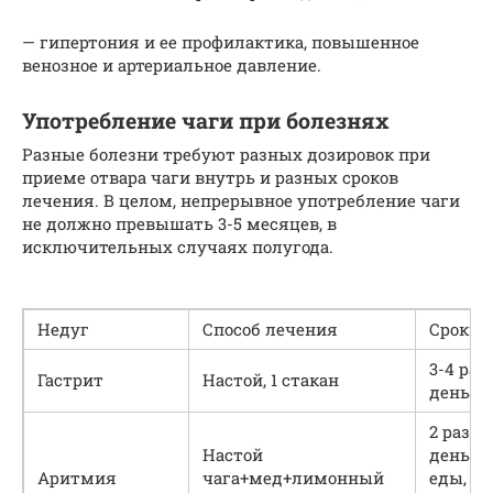
— гипертония и ее профилактика, повышенное
венозное и артериальное давление.
Употребление чаги при болезнях
Разные болезни требуют разных дозировок при
приеме отвара чаги внутрь и разных сроков
лечения. В целом, непрерывное употребление чаги
не должно превышать 3-5 месяцев, в
исключительных случаях полугода.
Недуг
Способ лечения
Сроки
3-4 раз
Гастрит
Настой, 1 стакан
день
2 раза в
Настой
день д
Аритмия
чага+мед+лимонный
еды, в