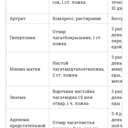
сок, 1 ст. ложка
течени
10 дней
Артрит
Компресс, растирание
Бессро
2 раза в
Отвар
день
Гипертония
чага+боярышник, 1 ст.
перед
ложка
едой
3 раза в
Настой
день за
Миома матки
чага+мед+алоэ+калина,
минут 
2 ст. ложки
еды, 6
месяце
Водочная настойка
3 раза в
Экзема
чага+водка 1:5 или
день д
отвар, 1 ч. ложка
еды
3-4 раз
Аденома
день за
Отвар чага+листья
предстательной
полчас