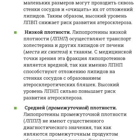
маленьких размеров могут проходить сквозь
стенки сосудов и «очищать» их от отложений
липидов. Таким образом, высокий уровень
ЛПВП снижает риск развития атеросклероза.
Низкой плотности.
Липопротеины низкой
плотности (
ЛПНП
) осуществляют транспорт
холестерина и других липидов от печени
(
места их синтеза
) к тканям. С медицинской
точки зрения эта фракция липопротеинов
является вредной, так как именно ЛПНП
способствуют отложению липидов на
стенках сосудов с образованием
атеросклеротических бляшек. Высокий
уровень ЛПНП сильно повышает риск
развития атеросклероза.
Средней (
промежуточной
) плотности.
Липопротеины промежуточной плотности
(
ЛППП
) не имеют существенного
диагностического значения, так как
являются промежуточным продуктом