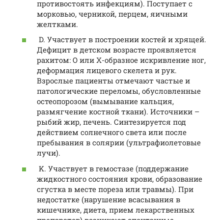
противостоять инфекциям). Поступает с
морковью, черникой, перцем, яичными
желтками.
D. Участвует в построении костей и хрящей.
Дефицит в детском возрасте проявляется
рахитом: O или X-образное искривление ног,
деформация лицевого скелета и рук.
Взрослые пациенты отмечают частые и
патологические переломы, обусловленные
остеопорозом (вымывание кальция,
размягчение костной ткани). Источники –
рыбий жир, печень. Синтезируется под
действием солнечного света или после
пребывания в солярии (ультрафиолетовые
лучи).
K. Участвует в гемостазе (поддержание
жидкостного состояния крови, образование
сгустка в месте пореза или травмы). При
недостатке (нарушение всасывания в
кишечнике, диета, прием лекарственных
препаратов) возникают спонтанные,