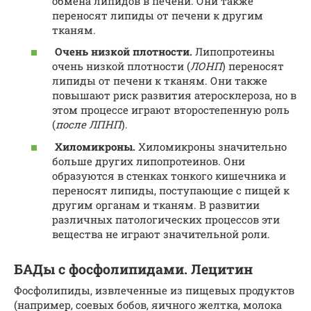
обмена липидов в печени. Они также
переносят липиды от печени к другим
тканям.
Очень низкой плотности.
Липопротеины
очень низкой плотности (
ЛОНП
) переносят
липиды от печени к тканям. Они также
повышают риск развития атеросклероза, но в
этом процессе играют второстепенную роль
(
после ЛПНП
).
Хиломикроны.
Хиломикроны значительно
больше других липопротеинов. Они
образуются в стенках тонкого кишечника и
переносят липиды, поступающие с пищей к
другим органам и тканям. В развитии
различных патологических процессов эти
вещества не играют значительной роли.
БАДы с фосфолипидами. Лецитин
Фосфолипиды, извлеченные из пищевых продуктов
(например, соевых бобов, яичного желтка, молока