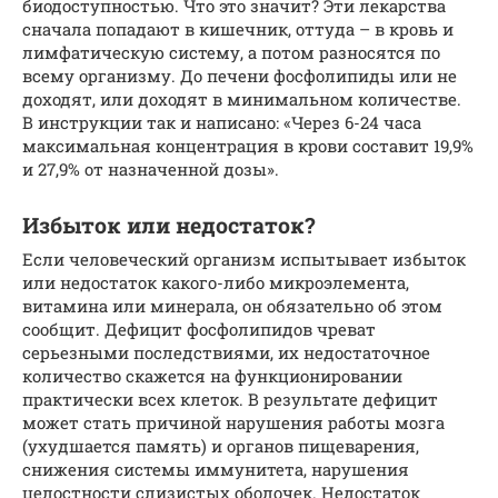
биодоступностью. Что это значит? Эти лекарства
сначала попадают в кишечник, оттуда – в кровь и
лимфатическую систему, а потом разносятся по
всему организму. До печени фосфолипиды или не
доходят, или доходят в минимальном количестве.
В инструкции так и написано: «Через 6-24 часа
максимальная концентрация в крови составит 19,9%
и 27,9% от назначенной дозы».
Избыток или недостаток?
Если человеческий организм испытывает избыток
или недостаток какого-либо микроэлемента,
витамина или минерала, он обязательно об этом
сообщит. Дефицит фосфолипидов чреват
серьезными последствиями, их недостаточное
количество скажется на функционировании
практически всех клеток. В результате дефицит
может стать причиной нарушения работы мозга
(ухудшается память) и органов пищеварения,
снижения системы иммунитета, нарушения
целостности слизистых оболочек. Недостаток