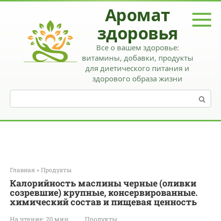
Перейти
Аромат
к
контенту
здоровья
Все о вашем здоровье:
витамины, добавки, продукты
для диетического питания и
здорового образа жизни
Поиск:
Главная
»
Продукты
Калорийность маслины черные (оливки
созревшие) крупные, консервированные.
химический состав и пищевая ценность
На чтение:
20 мин
Продукты