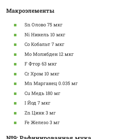
Макроэлементы
Sn Олово 75 мкг
Ni Никель 10 мкг
Co Кобальт 7 мкг
Mo Молибден 12 мкг
F Фтор 63 мкг
Cr Хром 10 мкг
Mn Марганец 0.035 мг
Cu Медь 180 мг
I Йод 7 мкг
Zn Цинк 3 мг
Fe Железо 3 мг
№9: Рафинированная мука