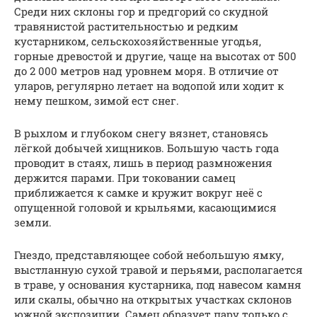
Среди них склоны гор и предгорий со скудной
травянистой растительностью и редким
кустарником, сельскохозяйственные угодья,
горные древостой и другие, чаще на высотах от 500
до 2 000 метров над уровнем моря. В отличие от
уларов, регулярно летает на водопой или ходит к
нему пешком, зимой ест снег.
В рыхлом и глубоком снегу вязнет, становясь
лёгкой добычей хищников. Большую часть года
проводит в стаях, лишь в период размножения
держится парами. При токовании самец
приближается к самке и кружит вокруг неё с
опущенной головой и крыльями, касающимися
земли.
Гнездо, представляющее собой небольшую ямку,
выстланную сухой травой и перьями, располагается
в траве, у основания кустарника, под навесом камня
или скалы, обычно на открытых участках склонов
южной экспозиции. Самец образует пару только с