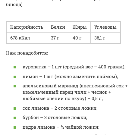
блюда)
Калорийность
Белки
Жиры
Углеводы
678 кКал
37 г
40 г
36,1 г
Нам понадобится:
куропатка – 1 шт (средний вес – 400 грамм);
лимон – 1 шт (можно заменить лаймом);
апельсиновый маринад (апельсиновый сок +
измельченный перец чили + чеснок +
любимые специи по вкусу) – 0,5 л;
сок лимона – 2 столовые ложки;
бурбон – 3 столовые ложки;
цедра лимона – ½ чайной ложки;