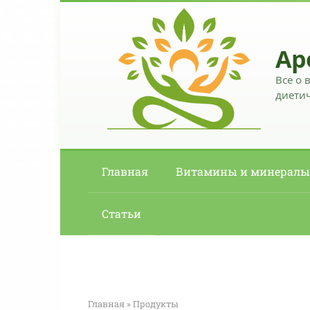
Перейти
к
контенту
Ар
Все о 
диетич
Главная
Витамины и минералы
Статьи
Главная
»
Продукты