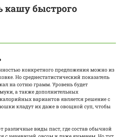
ь кашу быстрого
ь
енностью конкретного предложения можно из
овке. Но среднестатистический показатель
кал на сотню грамм. Уровень будет
а муки, а также дополнительных
 калорийных вариантов является решение с
юшки кладут их даже в овощной суп, чтобы
т различные виды паст, где состав обычной
 с чечевицей, овсом и даже ячменем. Но тут