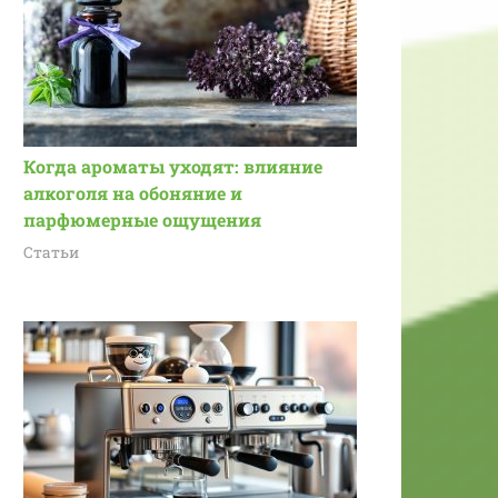
Когда ароматы уходят: влияние
алкоголя на обоняние и
парфюмерные ощущения
Статьи