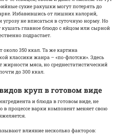
орийные сухие ракушки могут потерять до
арке. Избавившись от лишних калорий,
 угрозу не вписаться в суточную норму. Но
ет кушать главное блюдо с яйцом или сырной
ественно подрастает.
т около 350 ккал. Та же картина
кой классики жанра – «по-флотски». Здесь
т жирности мяса, но среднестатистический
очти до 300 ккал.
видов круп в готовом виде
ингредиента и блюда в готовом виде, не
то в процессе варки компонент меняет свою
яжеляется.
азывают влияние несколько факторов: