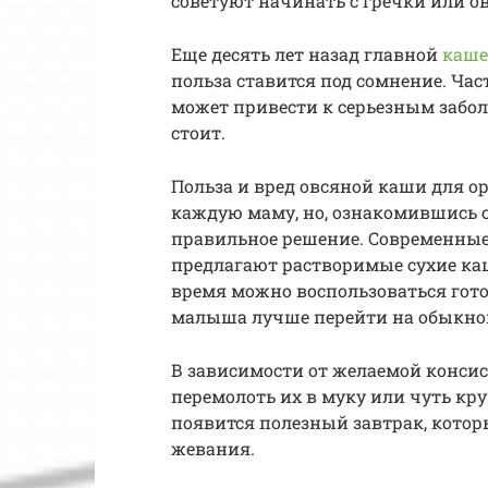
советуют начинать с гречки или о
Еще десять лет назад главной
каше
польза ставится под сомнение. Ча
может привести к серьезным забо
стоит.
Польза и вред овсяной каши для о
каждую маму, но, ознакомившись с
правильное решение. Современные
предлагают растворимые сухие каш
время можно воспользоваться гото
малыша лучше перейти на обыкно
В зависимости от желаемой конси
перемолоть их в муку или чуть кру
появится полезный завтрак, котор
жевания.