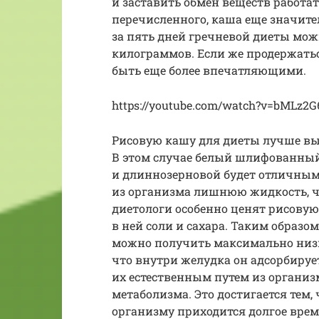
и заставить обмен веществ работат
перечисленного, каша еще значите
за пять дней гречневой диеты мо
килограммов. Если же продержаться
быть еще более впечатляющими.
https://youtube.com/watch?v=bMLz2
Рисовую кашу для диеты лучше вы
В этом случае белый шлифованный 
и длиннозерновой будет отличным
из организма лишнюю жидкость, что
диетологи особенно ценят рисовую
в ней соли и сахара. Таким образом
можно получить максимально низк
что внутри желудка он адсорбиру
их естественным путем из организ
метаболизма. Это достигается тем,
организму приходится долгое врем