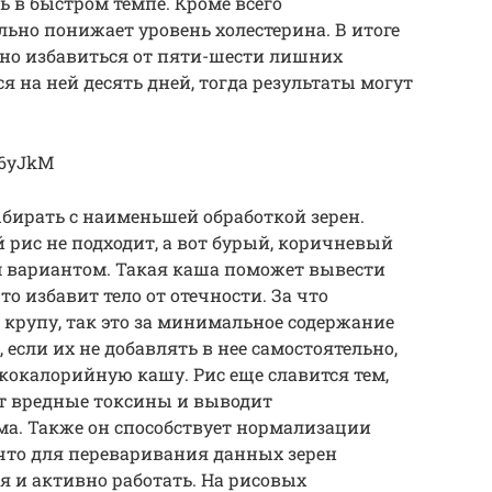
ь в быстром темпе. Кроме всего
льно понижает уровень холестерина. В итоге
жно избавиться от пяти-шести лишних
 на ней десять дней, тогда результаты могут
G6yJkM
бирать с наименьшей обработкой зерен.
рис не подходит, а вот бурый, коричневый
 вариантом. Такая каша поможет вывести
 избавит тело от отечности. За что
 крупу, так это за минимальное содержание
, если их не добавлять в нее самостоятельно,
окалорийную кашу. Рис еще славится тем,
ет вредные токсины и выводит
ма. Также он способствует нормализации
 что для переваривания данных зерен
я и активно работать. На рисовых