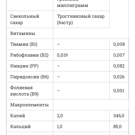
миллиграмм
Свекольный
Тростниковый сахар
сахар
(бастр)
Витамины
Тиамин (B1)
–
0,008
Рибофлавин (B2)
0,019
0,007
Ниацин (РР)
–
0,082
Пиридоксин (B6)
–
0,026
Фолиевая
–
0,001
кислота (B9)
Макроэлементы
Калий
2,0
346,0
Кальций
1,0
85,0