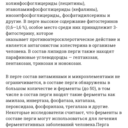
холинфосфоглицериды (лецитины),
этаноламинфосфоглицериды (кефалины),
инозитфосфоглицериды,, фосфатидилсерины и
другие. В перге высокое содержание фитостеринов
(0,6—1,6 %), особое место среди них принадлежит 3-
фитостерину, которое
оказывает противоатеросклеротическое действие и
является антагонистом холестерина в организме
человека. В состав липидов перги также находят
парафиновые углеводороды — гептакозан,
пентакозан, трикозан и нонокозан.
В перге состав витаминами и микроэлементами не
ограничивается, в составе перги обнаружены в
большом количестве и ферменты (до 50), в том
числе в состав перги входят такие ферменты как
амилаза, инвертаза, фосфатаза, каталаза,
пероксидаза, фосфорилаза, трегалаза и другие.
Некоторые исследователи считают, что ферменты в
составе перги могут использоваться для лечения
ферментативных заболеваний человека.Перга