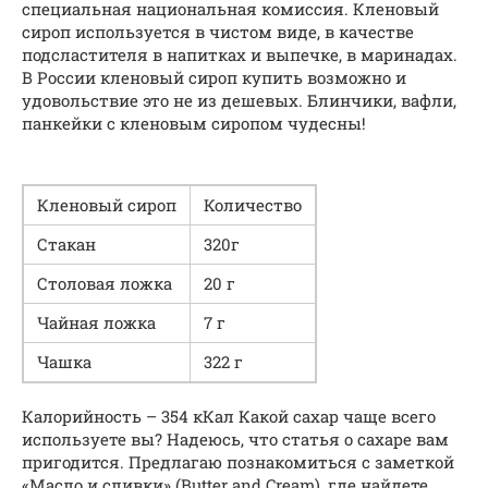
специальная национальная комиссия. Кленовый
сироп используется в чистом виде, в качестве
подсластителя в напитках и выпечке, в маринадах.
В России кленовый сироп купить возможно и
удовольствие это не из дешевых. Блинчики, вафли,
панкейки с кленовым сиропом чудесны!
Кленовый сироп
Количество
Стакан
320г
Столовая ложка
20 г
Чайная ложка
7 г
Чашка
322 г
Калорийность – 354 кКал Какой сахар чаще всего
используете вы? Надеюсь, что статья о сахаре вам
пригодится. Предлагаю познакомиться с заметкой
«Масло и сливки» (Butter and Cream), где найдете