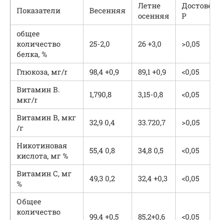
Летне
Достоверн
Показатели
Весенняя
осенняя
Р
общее
количество
25-2,0
26 +3,0
>0,05
белка, %
Глюкоза, мг/r
98,4 +0,9
89,1 +0,9
<0,05
Витамин B.
1,790,8
3,15-0,8
<0,05
мкг/r
Витамин В, мкг
32,9 0,4
33.720,7
>0,05
/г
Никотиновая
55,4 0,8
34,8 0,5
<0,05
кислота, мг %
Витамин С, мг
49,3 0,2
32,4 +0,3
<0,05
%
Общее
количество
99,4 +0,5
85,2+0,6
<0,05