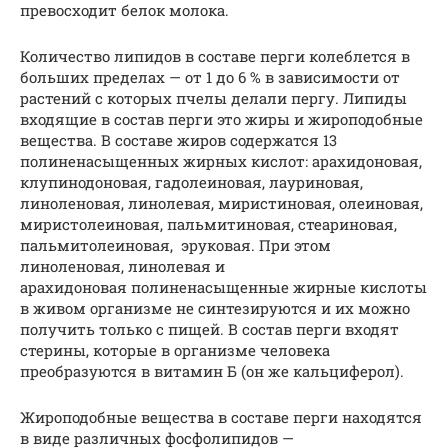
превосходит белок молока.
Количество липидов в составе перги колеблется в
больших пределах — от 1 до 6 % в зависимости от
растений с которых пчелы делали пергу. Липиды
входящие в состав перги это жиры и жироподобные
вещества. В составе жиров содержатся 13
полиненасыщенных жирных кислот: арахидоновая,
клупинодоновая, гадолеиновая, лауриновая,
линоленовая, линолевая, миристиновая, олеиновая,
миристолеиновая, пальмитиновая, стеариновая,
пальмитолеиновая, эруковая. При этом
линоленовая, линолевая и
арахидоновая полиненасыщенные жирные кислоты
в живом организме не синтезируются и их можно
получить только с пищей. В состав перги входят
стерины, которые в организме человека
преобразуются в витамин Б (он же кальциферол).
Жироподобные вещества в составе перги находятся
в виде различных фосфолипидов —