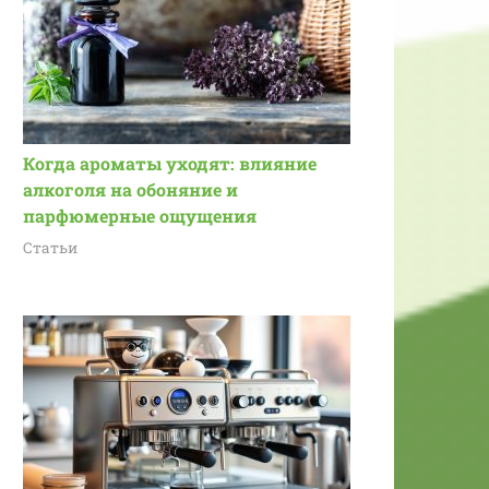
Когда ароматы уходят: влияние
алкоголя на обоняние и
парфюмерные ощущения
Статьи