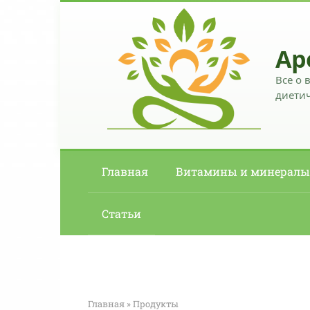
Перейти
к
контенту
Ар
Все о 
диетич
Главная
Витамины и минералы
Статьи
Главная
»
Продукты