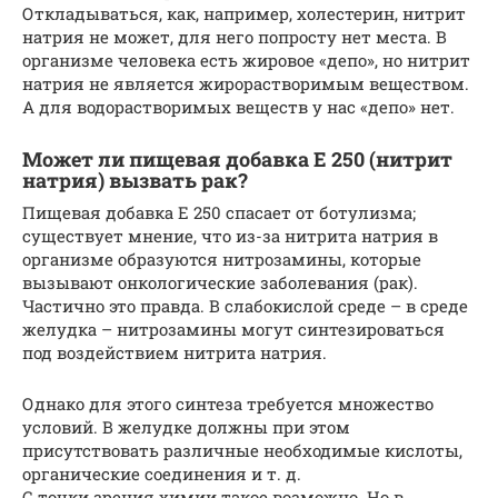
Откладываться, как, например, холестерин, нитрит
натрия не может, для него попросту нет места. В
организме человека есть жировое «депо», но нитрит
натрия не является жирорастворимым веществом.
А для водорастворимых веществ у нас «депо» нет.
Может ли пищевая добавка Е 250 (нитрит
натрия) вызвать рак?
Пищевая добавка Е 250 спасает от ботулизма;
существует мнение, что из-за нитрита натрия в
организме образуются нитрозамины, которые
вызывают онкологические заболевания (рак).
Частично это правда. В слабокислой среде – в среде
желудка – нитрозамины могут синтезироваться
под воздействием нитрита натрия.
Однако для этого синтеза требуется множество
условий. В желудке должны при этом
присутствовать различные необходимые кислоты,
органические соединения и т. д.
С точки зрения химии такое возможно. Но в