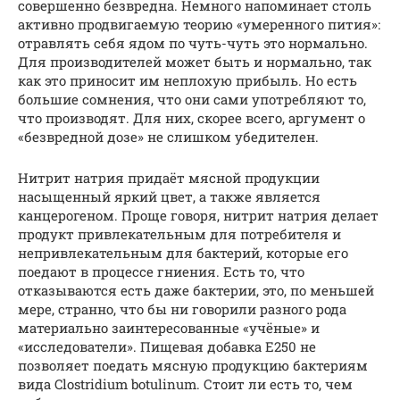
совершенно безвредна. Немного напоминает столь
активно продвигаемую теорию «умеренного пития»:
отравлять себя ядом по чуть-чуть это нормально.
Для производителей может быть и нормально, так
как это приносит им неплохую прибыль. Но есть
большие сомнения, что они сами употребляют то,
что производят. Для них, скорее всего, аргумент о
«безвредной дозе» не слишком убедителен.
Нитрит натрия придаёт мясной продукции
насыщенный яркий цвет, а также является
канцерогеном. Проще говоря, нитрит натрия делает
продукт привлекательным для потребителя и
непривлекательным для бактерий, которые его
поедают в процессе гниения. Есть то, что
отказываются есть даже бактерии, это, по меньшей
мере, странно, что бы ни говорили разного рода
материально заинтересованные «учёные» и
«исследователи». Пищевая добавка Е250 не
позволяет поедать мясную продукцию бактериям
вида Clostridium botulinum. Стоит ли есть то, чем