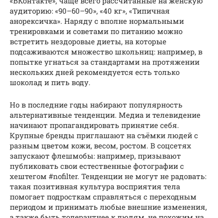
«ВКонтакте», чаще всего рассчитанные на женскую
аудиторию: «90–60–90», «40 кг», «Типичная
анорексичка». Наряду с вполне нормальными
тренировками и советами по питанию можно
встретить нездоровые диеты, на которые
подсаживаются множество школьниц: например, в
попытке угнаться за стандартами на протяжении
нескольких дней рекомендуется есть только
шоколад и пить воду.
Но в последние годы набирают популярность
альтернативные тенденции. Медиа и телевидение
начинают пропагандировать принятие себя.
Крупные бренды приглашают на съёмки людей с
разным цветом кожи, весом, ростом. В соцсетях
запускают флешмобы: например, призывают
публиковать свои естественные фотографии с
хештегом #nofilter. Тенденции не могут не радовать:
такая позитивная культура восприятия тела
помогает подросткам справляться с переходным
периодом и принимать любые внешние изменения,
а также быть толерантнее к людям, не похожим на