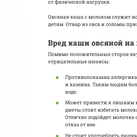
от физической нагрузки.
Овсяная каша с молоком служит ис
детям. Отвар из овса и соломы пр
Вред каши овсяной на
Помимо положительных сторон вку
отрицательные нюансы:
Противопоказана аллергика
и казеина. Таким людям бо
воде.
Может привести к лишним к
диеты стоит избегать моло
Отлично подойдет молочка
отказ от нее.
Не стоит употреблять людя