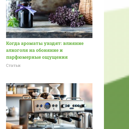
Когда ароматы уходят: влияние
алкоголя на обоняние и
парфюмерные ощущения
Статьи