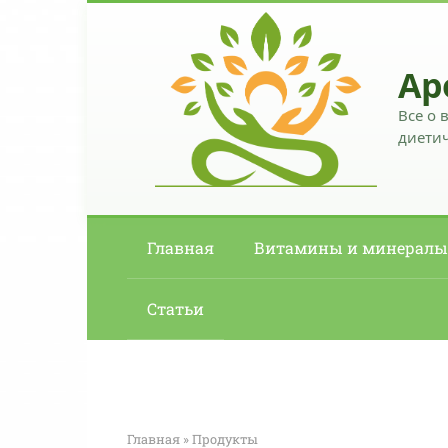
Перейти
к
контенту
Ар
Все о 
диетич
Главная
Витамины и минералы
Статьи
Главная
»
Продукты