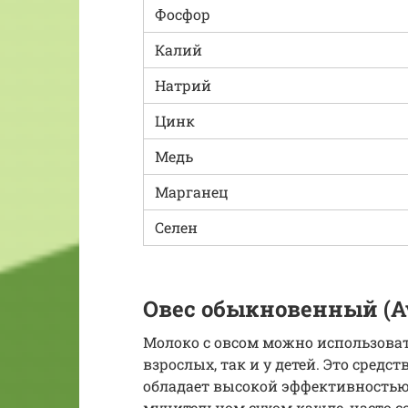
Фосфор
Калий
Натрий
Цинк
Медь
Марганец
Селен
Овес обыкновенный (Av
Молоко с овсом можно использоват
взрослых, так и у детей. Это средс
обладает высокой эффективностью 
мучительном сухом кашле, часто