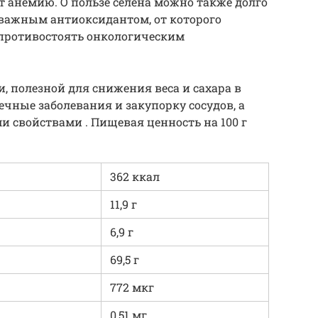
т анемию. О пользе селена можно также долго
 важным антиоксидантом, от которого
 противостоять онкологическим
, полезной для снижения веса и сахара в
чные заболевания и закупорку сосудов, а
 свойствами . Пищевая ценность на 100 г
362 ккал
11,9 г
6,9 г
69,5 г
772 мкг
0,51 мг