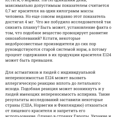
максимально допустимым показателем считается
0,7 мг красителя на один килограмм массы
человека. Но еще совсем недавно этот показатель
достигал 4 мг. Что же побудило исследователей так
снизить планку? Быть может, установление факта о
том, что подобное вещество провоцирует развитие
онкозаболеваний? Кстати, некоторые
недобросовестные производители до сих пор
руководствуются старой системой норм, а потому
процент содержания в их продукции красителя Е124
может быть превышен.
Для астматиков и людей с индивидуальной
непереносимостью Е124 может вызвать
аллергическую реакцию вплоть до летального
исхода. Подобная реакция может возникнуть и у
людей имеющих непереносимость аспирина. Такие
результаты исследований заставили некоторые
страны (США, Норвегии и Финляндию) отказаться
от пищевого красителя и запретить его
использование. Однако в странах Европы, Украине и