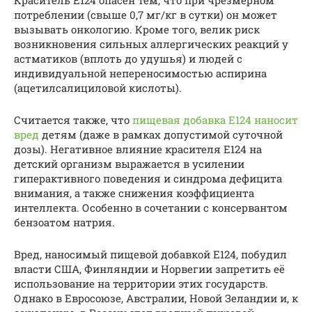
Краситель Е124 опасен тем, что при чрезмерном
потреблении (свыше 0,7 мг/кг в сутки) он может
вызывать онкологию. Кроме того, велик риск
возникновения сильных аллергических реакций у
астматиков (вплоть до удушья) и людей с
индивидуальной непереносимостью аспирина
(ацетилсалициловой кислоты).
Считается также, что
пищевая добавка Е124 наносит
вред
детям (даже в рамках допустимой суточной
дозы). Негативное влияние красителя Е124 на
детский организм выражается в усилении
гиперактивного поведения и синдрома дефицита
внимания, а также снижения коэффициента
интеллекта. Особенно в сочетании с консервантом
бензоатом натрия.
Вред, наносимый пищевой добавкой Е124, побудил
власти США, Финляндии и Норвегии запретить её
использование на территории этих государств.
Однако в Евросоюзе, Австралии, Новой Зеландии и, к