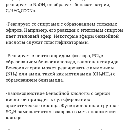
реагирует с NaOH, он образует бензоат натрия,
C
ЧАС
COONa.
6
5
-Реагирует со спиртами с образованием сложных
эфиров. Например, его реакция с этиловым спиртом
дает этиловый эфир. Некоторые эфиры бензойной
кислоты служат пластификаторами.
-Реагирует с пентахлоридом фосфора, PCl
с
5
образованием бензоилхлорида, галогенангидрида.
Бензоилхлорид может реагировать с аммонием
(NH
) или амин, такой как метиламин (CH
NH
) с
3
3
2
образованием бензамида.
-Взаимодействие бензойной кислоты с серной
кислотой приводит к сульфированию
ароматического кольца. Функциональная группа -
SO
H замещает атом водорода в мета-положении
3
кольца.