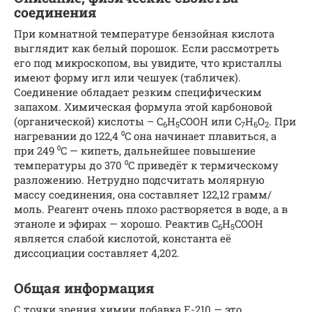
соединения
При комнатной температуре бензойная кислота
выглядит как белый порошок. Если рассмотреть
его под микроскопом, вы увидите, что кристаллы
имеют форму игл или чешуек (табличек).
Соединение обладает резким специфическим
запахом. Химическая формула этой карбоновой
(органической) кислоты – C
H
COOH или C
H
O
. При
6
5
7
6
2
нагревании до 122,4 ⁰C она начинает плавиться, а
при 249 ⁰C — кипеть, дальнейшее повышение
температуры до 370 ⁰C приведёт к термическому
разложению. Нетрудно подсчитать молярную
массу соединения, она составляет 122,12 грамм/
моль. Реагент очень плохо растворяется в воде, а в
этаноле и эфирах — хорошо. Реактив C
H
COOH
6
5
является слабой кислотой, константа её
диссоциации составляет 4,202.
Общая информация
С точки зрения химии добавка Е-210 — это