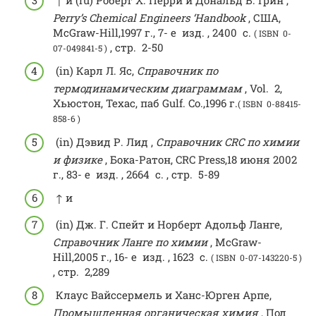
Perry’s Chemical Engineers ‘Handbook
, США,
McGraw-Hill,1997 г.,
7- е
изд.
, 2400
с.
( ISBN 0-
,
стр.
2-50
07-049841-5 )
(in)
Карл Л. Яс,
Справочник по
термодинамическим диаграммам
,
Vol.
2,
Хьюстон, Техас, паб Gulf. Co.,1996 г.
( ISBN 0-88415-
858-6 )
(in)
Дэвид Р. Лид ,
Справочник CRC по химии
и физике
, Бока-Ратон, CRC Press,18 июня 2002
г.,
83- е
изд.
, 2664
с.
,
стр.
5-89
↑ и
(in)
Дж. Г. Спейт и Норберт Адольф Ланге,
Справочник Ланге по химии
, McGraw-
Hill,2005 г.,
16- е
изд.
, 1623
с.
( ISBN 0-07-143220-5 )
,
стр.
2,289
Клаус Вайссермель и Ханс-Юрген Арпе,
Промышленная органическая химия
, Под