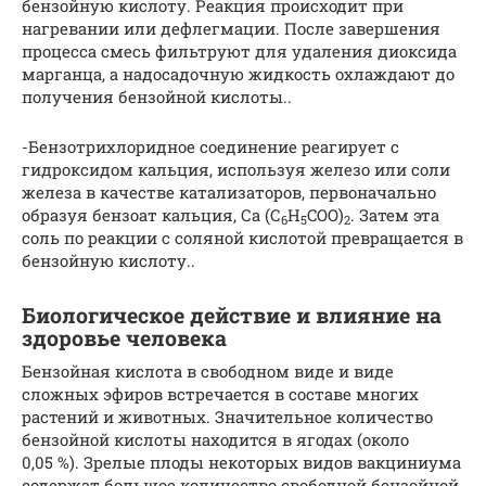
бензойную кислоту. Реакция происходит при
нагревании или дефлегмации. После завершения
процесса смесь фильтруют для удаления диоксида
марганца, а надосадочную жидкость охлаждают до
получения бензойной кислоты..
-Бензотрихлоридное соединение реагирует с
гидроксидом кальция, используя железо или соли
железа в качестве катализаторов, первоначально
образуя бензоат кальция, Са (С
H
COO)
. Затем эта
6
5
2
соль по реакции с соляной кислотой превращается в
бензойную кислоту..
Биологическое действие и влияние на
здоровье человека
Бензойная кислота в свободном виде и виде
сложных эфиров встречается в составе многих
растений и животных. Значительное количество
бензойной кислоты находится в ягодах (около
0,05 %). Зрелые плоды некоторых видов вакциниума
содержат большое количество свободной бензойной