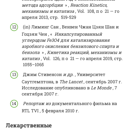
метода адсорбции
» ,
Reaction Kinetics,
механизмы и катализа
,
Vol.
108,
п о
2
1 — го
апреля 2013,
стр.
519-529
(in)
Лиминг Сан , Венвен Чжан Цзян Шан и
Гоцзян Чен , «
Инкапсулированный
углеродом Fe3O4 для катализирования
аэробного окисления бензилового спирта и
бензола
» ,
Кинетика реакций, механизмы и
катализ
,
Vol.
126,
п о
2
1 — го
апреля 2019,
стр.
1055–1065
Джим Стивенсон
и др.
, Университет
Саутгемптона, в
The Lancet
, сентябрь 2007 г.
Исследование опубликовано в
Le Monde
, 7
сентября 2007 г.
Репортаж из
документального фильма на
RTL TVI
, 5 февраля 2010 г.
Лекарственные