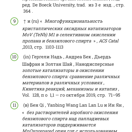
ред. De Boeck University,
trad.
из
3 е
изд.
,
стр.
364 .
↑ и
(ru)
«
Многофункциональность
кристаллических оксидных катализаторов
MoV (TeNb) M1 в селективном окислении
пропана и бензилового спирта
» ,
ACS Catal
,2013,
стр.
1103-1113
(in)
Гергели Надь , Андреа Бек , Дьердь
Шафран и Золтан Шай ,
Нанодисперсные
золотые катализаторы в окислении
бензилового спирта: сравнение различных
материалов в различных условиях
,
Кинетика реакций, механизмы и катализ
,
Vol.
128,
п о
1,
1 — го
октября 2019,
стр.
71–95
(в)
Бен Qi , Yanbing Wang Lan Lan Lu и Ин Ян ,
«
без растворителей аэробного окисления
бензилового спирта над палладиевых
катализаторов поддерживаются
MnOxprepared один год с использованием