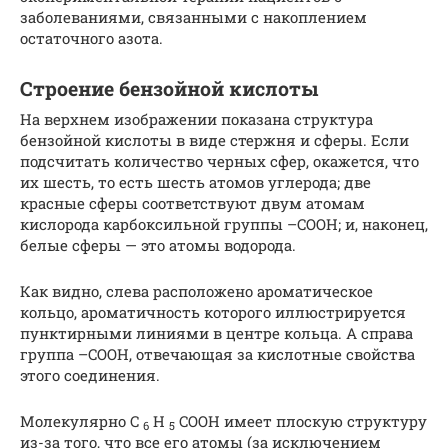
заболеваниями, связанными с накоплением
остаточного азота.
Строение бензойной кислоты
На верхнем изображении показана структура
бензойной кислоты в виде стержня и сферы. Если
подсчитать количество черных сфер, окажется, что
их шесть, то есть шесть атомов углерода; две
красные сферы соответствуют двум атомам
кислорода карбоксильной группы –COOH; и, наконец,
белые сферы — это атомы водорода.
Как видно, слева расположено ароматическое
кольцо, ароматичность которого иллюстрируется
пунктирными линиями в центре кольца. А справа
группа –COOH, отвечающая за кислотные свойства
этого соединения.
Молекулярно C
H
COOH имеет плоскую структуру
6
5
из-за того, что все его атомы (за исключением