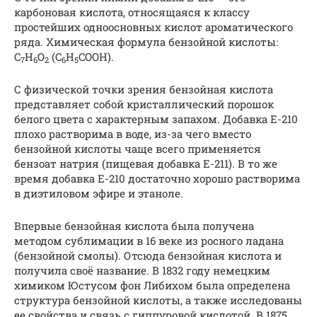
карбоновая кислота, относящаяся к классу
простейших одноосновных кислот ароматического
ряда. Химическая формула бензойной кислоты:
C
H
O
(C
H
COOH).
7
6
2
6
5
С физической точки зрения бензойная кислота
представляет собой кристаллический порошок
белого цвета с характерным запахом. Добавка Е-210
плохо растворима в воде, из-за чего вместо
бензойной кислоты чаще всего применяется
бензоат натрия (пищевая добавка E-211). В то же
время добавка Е-210 достаточно хорошо растворима
в диэтиловом эфире и этаноле.
Впервые бензойная кислота была получена
методом сублимации в 16 веке из росного ладана
(бензойной смолы). Отсюда бензойная кислота и
получила своё название. В 1832 году немецким
химиком Юстусом фон Либихом была определена
структура бензойной кислоты, а также исследованы
ее свойства и связь с гиппуровой кислотой. В 1875